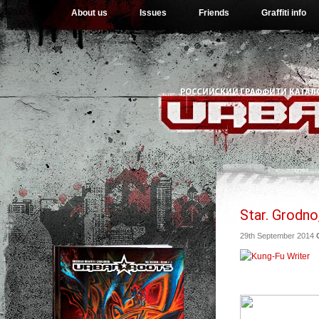
About us
Issues
Friends
Graffiti info
Star. Grodno
29th September 2014