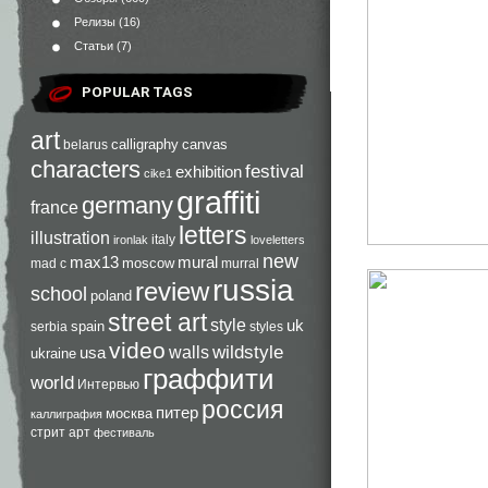
Релизы
(16)
Статьи
(7)
POPULAR TAGS
art
calligraphy
canvas
belarus
characters
festival
exhibition
cike1
graffiti
germany
france
letters
illustration
italy
ironlak
loveletters
new
max13
mural
moscow
mad c
murral
russia
review
school
poland
street art
style
uk
spain
serbia
styles
video
walls
wildstyle
usa
ukraine
граффити
world
Интервью
россия
питер
москва
каллиграфия
стрит арт
фестиваль