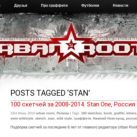
в
Друзья
Про граффити
Футболки
Новости
POSTS TAGGED ‘STAN’
100 скетчей за 2008-2014. Stan One, Россия
23rd Июнь 2014
urban roots
,
Релизы
| Tags:
100 sketches
,
book
,
graffiti
,
letters
semi wildstyle
,
sketch
,
stan
,
wild style
,
граффити
,
Нижний Новгород
,
росси
Подборка скетчей за последние 6 лет от главного редактора Urban Roo