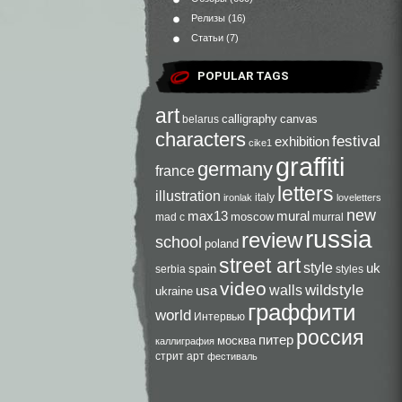
Релизы
(16)
Статьи
(7)
POPULAR TAGS
art
calligraphy
canvas
belarus
characters
festival
exhibition
cike1
graffiti
germany
france
letters
illustration
italy
ironlak
loveletters
new
max13
mural
moscow
mad c
murral
russia
review
school
poland
street art
style
uk
spain
serbia
styles
video
walls
wildstyle
usa
ukraine
граффити
world
Интервью
россия
питер
москва
каллиграфия
стрит арт
фестиваль