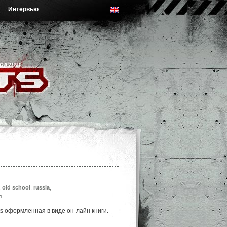
Интервью
,
old school
,
russia
,
я
ts оформленная в виде он-лайн книги.