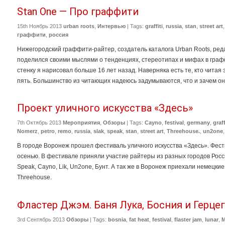
Stan One — Про граффити
15th Ноябрь 2013
urban roots
,
Интервью
| Tags:
graffiti
,
russia
,
stan
,
street art
граффити
,
россия
Нижегородский граффити-райтер, создатель каталога Urban Roots, редак
поделился своими мыслями о тенденциях, стереотипах и мифах в гра
стенку я нарисовал больше 16 лет назад. Наверняка есть те, кто читая эт
пять. Большинство из читающих надеюсь задумываются, что и зачем они 
Проект уличного искусства «Здесь»
7th Октябрь 2013
Мероприятия
,
Обзоры
| Tags:
Cayno
,
festival
,
germany
,
graff
Nomerz
,
petro
,
remo
,
russia
,
slak
,
speak
,
stan
,
street art
,
Threehouse.
,
un2one
В городе Воронеж прошел фестиваль уличного искусства «Здесь». Фести
осенью. В фестивале приняли участие райтеры из разных городов России
Speak, Cayno, Lik, Un2one, Бунт. А так же в Воронеж приехали немецкие 
Threehouse.
Фластер Джэм. Баня Лука, Босния и Герце
3rd Сентябрь 2013
Обзоры
| Tags:
bosnia
,
fat heat
,
festival
,
flaster jam
,
lunar
,
M