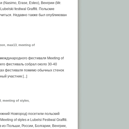
(Nasimo, Erase, Esteo), Венгрии (Mr.
belski festiwal Graffiti. Польские
читься. Недавно также был опубликован
leon
,
max13
,
meeting of
 международного фестиваля Meeting of
сего фестиваль собрал около 30-40
мках фестиваля помимо обычных стенок
й участник [...]
1
3
,
meeting of styles
,
ижний Новгород) посетили польский
ng of styles и Lubelsi Festiwal Graffiti.
 из Польши, России, Болгарии, Венгрии,