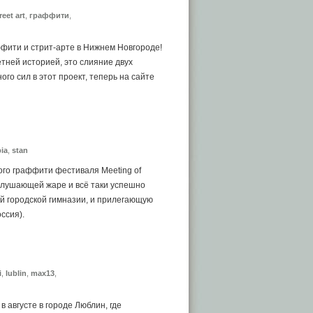
reet art
,
граффити
,
фити и стрит-арте в Нижнем Новгороде!
етней историей, это слияние двух
ного сил в этот проект, теперь на сайте
bia
,
stan
ого граффити фестиваля Meeting of
 оглушающей жаре и всё таки успешно
й городской гимназии, и прилегающую
ссия).
i
,
lublin
,
max13
,
августе в городе Люблин, где