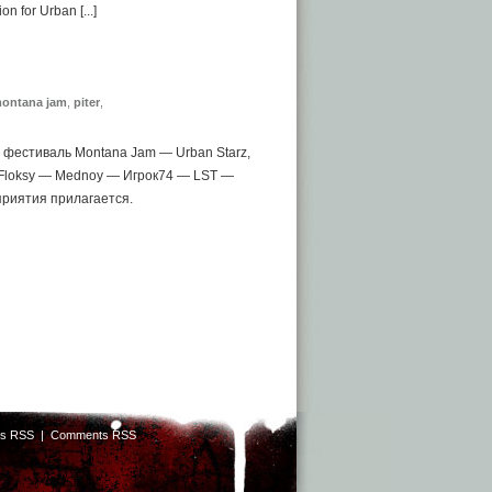
for Urban [...]
ontana jam
,
piter
,
 фестиваль Montana Jam — Urban Starz,
 Floksy — Mednoy — Игрок74 — LST —
риятия прилагается.
ts RSS
|
Comments RSS