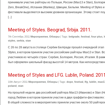
принимали участие райтеры из Польши, России (Max13 и Stan), Болгарии 
Zero, BreakOne), Испании (Mankey), Швеции, Бельгии. Meeting of Styles и Lu
фестивали выделяются высоким уровнем организации. Этому стоит поу
[...]
Meeting of Styles. Beograd, Srbija. 2011.
7th Сентябрь 2011
Мероприятия
,
Обзоры
| Tags:
belgrade
,
festival
,
four plus
,
styles
,
serbia
,
stan
С 26 по 28 августа в столице Сербии Белграде прошёл очередной этап
Styles, в котором приняли участие российские райтеры Max13 и Stan. В
участников из четырёх стран: Сербия, Болгария, Россия, Италия. В ра
был оформлен школьный фасад высотой 14 метров. Как непосредственны
Meeting of Styles and LFG. Lublin, Poland. 201
10th Август 2011
Мероприятия
,
Обзоры
| Tags:
dope
,
festival
,
lfg
,
lublin
,
max1
poland
,
stan
На прошлой неделе два российский райтера Max13 (Иваново) и Stan (Н
город Люблин в котором приняли участие в двух граффити-фестивалях: Meeti
В общей сложности в мероприятиях приняли участие около 50 райтеров