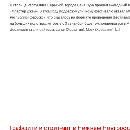
В столице Республике Сербской, городе Баня Лука прошел ежегодны
«Фластер Джэм». В этом году поддержку уличному фестивалю оказал М
Республики Сербской, что сказалось на формате проведения фестива
на больших полотнах, которые с 3 сентября будет экспонироваться в 
фестиваля стали райтеры: Lunar (Хорватия), Mosk (Хорватия), [...]
Граффити и стрит-арт в Нижнем Новгоро