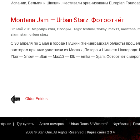
Испании, Бельгии и Швеции. Фестивали организованы Europian Foundation 
Montana Jam — Urban Starz. Фотоотчёт
6th Май 2011
Мероприятия
,
Обзоры
| Tags:
festival
,
floksy
,
max13
,
montana
,
m
sjam
,
stan
,
urban starz
С 30 апреля по 1 мая в городе Пушкин (Ленинградская область) прошёл
в котором приняли участники из Москвы, Питера и Нижнего Новгорода:
Ykor — Snow — Stan — Max13 — t3k — Emka — Sjam. Фотоотчёт с мероп
Older Entries
издании
|
Где купить
|
Архив номеров
|
Urban Roots 6 “Western”
|
Футболки
|
Pos
2006 © Stan One. All Rights Reserved. |
Карта сайта
2
3
4