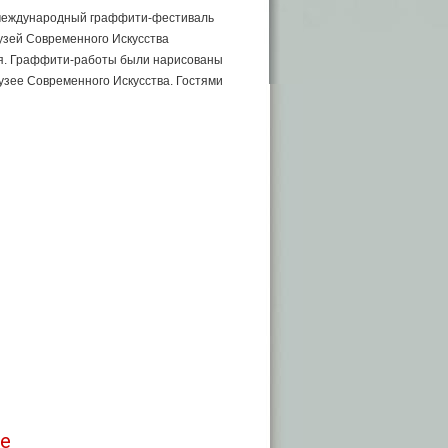
й международный граффити-фестиваль
узей Современного Искусства
ля. Граффити-работы были нарисованы
Музее Современного Искусства. Гостями
де