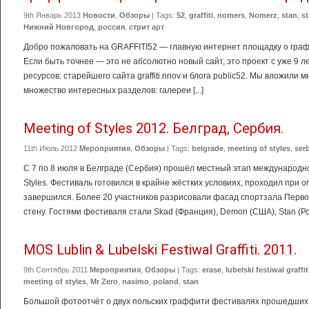
9th Январь 2013
Новости
,
Обзоры
| Tags:
52
,
graffiti
,
nomers
,
Nomerz
,
stan
,
st
Нижний Новгород
,
россия
,
стрит арт
Добро пожаловать на GRAFFITI52 — главную интернет площадку о граф
Если быть точнее — это не абсолютно новый сайт, это проект с уже 9 л
ресурсов: старейшего сайта graffiti.nnov и блога public52. Мы вложили м
множество интересных разделов: галереи [...]
Meeting of Styles 2012. Белград, Сербия.
11th Июль 2012
Мероприятия
,
Обзоры
| Tags:
belgrade
,
meeting of styles
,
ser
С 7 по 8 июля в Белграде (Сербия) прошёл местный этап международн
Styles. Фестиваль готовился в крайне жёстких условиях, проходил при
завершился. Более 20 участников разрисовали фасад спортзала Перво
стену. Гостями фестиваля стали Skad (Франция), Demon (США), Stan (Ро
MOS Lublin & Lubelski Festiwal Graffiti. 2011.
9th Сентябрь 2011
Мероприятия
,
Обзоры
| Tags:
erase
,
lubelski festiwal graffit
meeting of styles
,
Mr Zero
,
nasimo
,
poland
,
stan
Большой фотоотчёт о двух польских граффити фестивалях прошедших в 