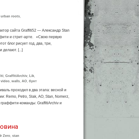
,
urban roots
,
тор сайта Graffiti52 — Александр Stan
ффити и стрит-арте. «Свою первую
от блог рисует год, два, три,
делают. [...]
iti
,
GraffitiArchiv
,
Lik
,
,
video
,
walls
,
АО
,
бунт
валь проходил в два этапа: весной и
: Remo, Petro, Slak, АО, Stan, Nomerz,
граффити-команды: GraffitiArchiv и
говина
r Zero
,
stan